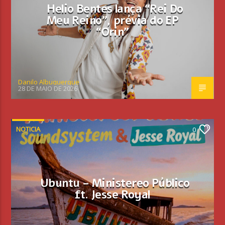
Helio Bentes lança “Rei Do
Meu Reino”, prévia do EP
“Orin”
Danilo Albuquerque
28 DE MAIO DE 2026
NOTICIA
0
Ubuntu – Ministereo Público
ft. Jesse Royal