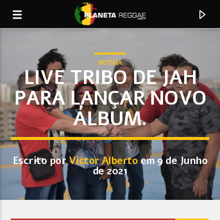
NOTICIA
LIVE TRIBO DE JAH
PARA LANÇAR NOVO
0:00
ÁLBUM.
Escrito por
Victor Alberto
em 9 de Junho
de 2021
Faixa Atual
Don Goliath Rock and Come On ft Lone Ranger