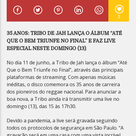
2
35 ANOS: TRIBO DE JAH LANÇA O ÁLBUM “ATÉ
QUE O BEM TRIUNFE NO FINAL” E FAZ LIVE
Planeta Reggae
.
ESPECIAL NESTE DOMINGO (13)
No dia 11 de junho, a Tribo de Jah lança o álbum “Até
Que o Bem Triunfe no Final”, através das principais
plataformas de streaming. Com apenas músicas
inéditas, o disco comemora os 35 anos de carreira
dos pioneiros do reggae nacional. Para anunciar a
boa nova, a Tribo ainda irá transmitir uma live no
domingo (13), das 15 às 17h30.
Devido a pandemia, a live será gravada seguindo
todos os protocolos de segurança em São Paulo. “A
gravação será em uma casa com uma vista incrível,