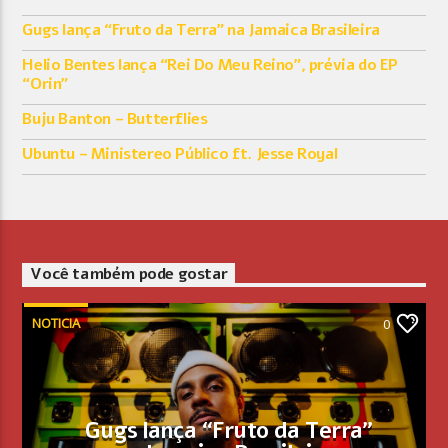
Gugs lança “Fruto da Terra” na Jamaica Brasileira
Helio Bentes lança “Rei Do Meu Reino”, prévia do EP
“Orin”
Buju Banton – Butterflies
Ubuntu – Ministereo Público ft. Jesse Royal
Você também pode gostar
NOTICIA
0
Gugs lança “Fruto da Terra”