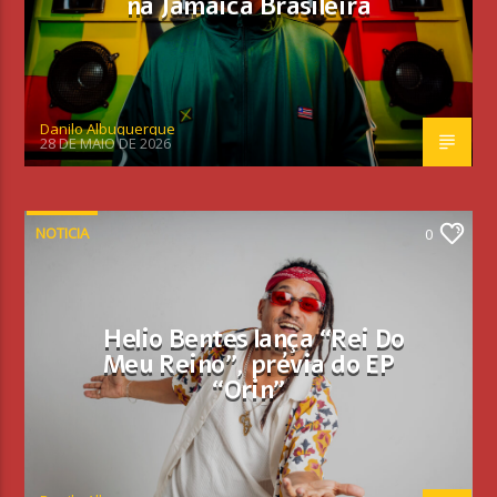
na Jamaica Brasileira
Danilo Albuquerque
28 DE MAIO DE 2026
NOTICIA
0
Helio Bentes lança “Rei Do
Meu Reino”, prévia do EP
“Orin”