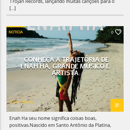
Trojan Records, lançando muitas canções para o
[…]
NOTICIA
0
CONHEÇA A TRAJETÓRIA DE
ENAH HA, GRANDE MÚSICO E
ARTISTA
Victor Alberto
16 DE AGOSTO DE 2020
Enah Ha seu nome significa coisas boas,
positivas.Nascido em Santo Antônio da Platina,