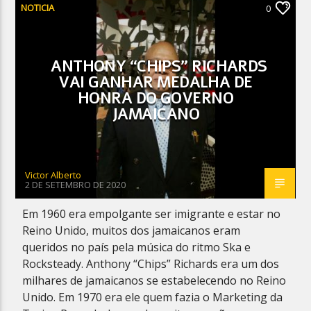
NOTICIA
0
ANTHONY “CHIPS” RICHARDS
VAI GANHAR MEDALHA DE
HONRA DO GOVERNO
JAMAICANO
Victor Alberto
2 DE SETEMBRO DE 2020
Em 1960 era empolgante ser imigrante e estar no
Reino Unido, muitos dos jamaicanos eram
queridos no país pela música do ritmo Ska e
Rocksteady. Anthony “Chips” Richards era um dos
milhares de jamaicanos se estabelecendo no Reino
Unido. Em 1970 era ele quem fazia o Marketing da