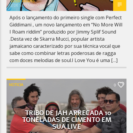
Victor Alberto
2 DE SETEMBRO DE 2020
Após o lançamento do primeiro single com Perfect
Giddimani , um novo lançamento em “No More Will
I Roam riddim” produzido por Jimmy Splif Sound
.Desta vez de Skarra Mucci, popular artista
jamaicano caracterizado por sua técnica vocal que
sabe como combinar letras poderosas de ragga
com doces melodias de soul.I Love You é uma […]
NOTICIA
0
TRIBO DE JAH ARRECADA 10
TONELADAS DE CIMENTO EM
SUA LIVE