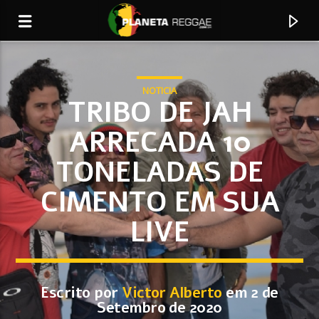
NOTICIA
TRIBO DE JAH
ARRECADA 10
0:00
TONELADAS DE
CIMENTO EM SUA
LIVE
Faixa Atual
Nubia
Escrito por
Victor Alberto
em 2 de
ANDAMENTO
Setembro de 2020