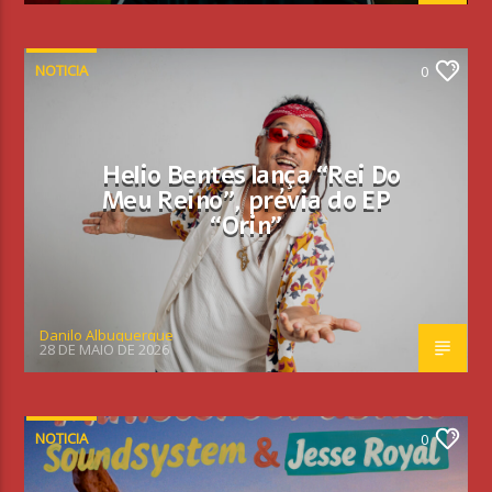
NOTICIA
0
Helio Bentes lança “Rei Do
Meu Reino”, prévia do EP
“Orin”
Danilo Albuquerque
28 DE MAIO DE 2026
NOTICIA
0