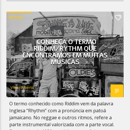
NOTICIA
3
CONHEÇA O TERMO
RIDDIM/RYTHM QUE
ENCONTRAMOS EM MUITAS
MÚSICAS
Victor Alberto
29 DE SETEMBRO DE 2020
O termo conhecido como Riddim vem da palavra
Inglesa “Rhythm” com a pronúncia em patoá
jamaicano. No reggae e outros ritmos, refere a
parte instrumental valorizada com a parte vocal.