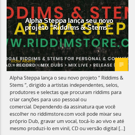
Alpha Steppa lança seu novo
projeto “Riddims & Stems”
Planeta Reggae
Victor Alberto
20 DE ABRIL DE 2021
Alpha Steppa lança o seu novo projeto “ Riddims &
Stems ”, dirigido a artistas independentes, selos,
produtores e selectas que procuram riddims para
criar canções para uso pessoal ou
comercial. Dependendo da assinatura que você
escolher no riddimstore.com você pode mixar seu
próprio Dub, gravar um vocal, tocá-lo ao vivo e até
mesmo produzi-lo em vinil, CD ou versão digital […]