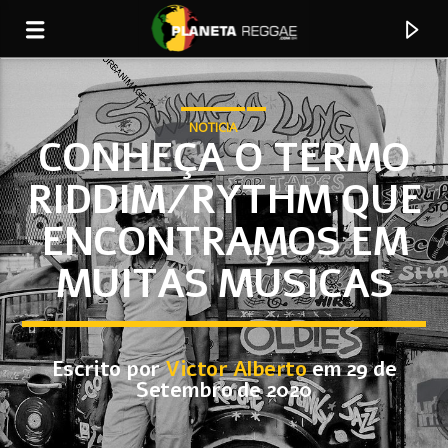
NOTICIA
CONHEÇA O TERMO
RIDDIM/RYTHM QUE
0:00
ENCONTRAMOS EM
MUITAS MÚSICAS
Escrito por
Victor Alberto
em 29 de
Faixa Atual
Setembro de 2020
Booker t Down presser u0026 Dub