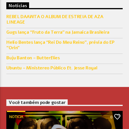
Notícias
REBEL DAAWTA O ALBUM DE ESTREIA DE AZA
LINEAGE
Gugs lança “Fruto da Terra” na Jamaica Brasileira
Helio Bentes lança “Rei Do Meu Reino”, prévia do EP
“Orin”
Buju Banton – Butterflies
Ubuntu – Ministereo Público ft. Jesse Royal
Você também pode gostar
NOTICIA
0