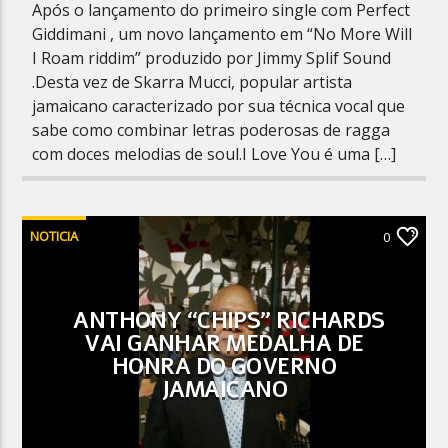
Após o lançamento do primeiro single com Perfect
Giddimani , um novo lançamento em “No More Will
I Roam riddim” produzido por Jimmy Splif Sound
.Desta vez de Skarra Mucci, popular artista
jamaicano caracterizado por sua técnica vocal que
sabe como combinar letras poderosas de ragga
com doces melodias de soul.I Love You é uma […]
NOTICIA
0
ANTHONY “CHIPS” RICHARDS
VAI GANHAR MEDALHA DE
HONRA DO GOVERNO
JAMAICANO