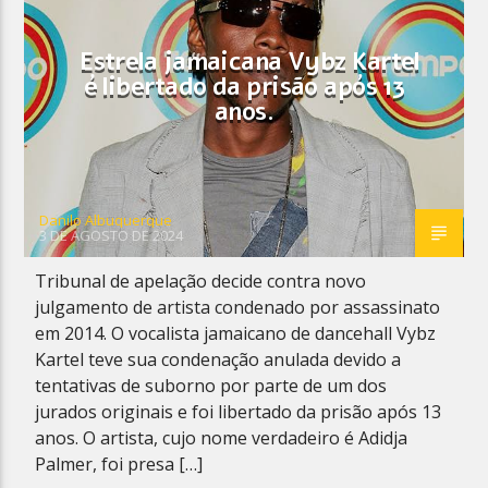
Estrela jamaicana Vybz Kartel
é libertado da prisão após 13
anos.
Planeta Reggae
Danilo Albuquerque
3 DE AGOSTO DE 2024
Tribunal de apelação decide contra novo
julgamento de artista condenado por assassinato
em 2014. O vocalista jamaicano de dancehall Vybz
Kartel teve sua condenação anulada devido a
tentativas de suborno por parte de um dos
jurados originais e foi libertado da prisão após 13
anos. O artista, cujo nome verdadeiro é Adidja
Palmer, foi presa […]