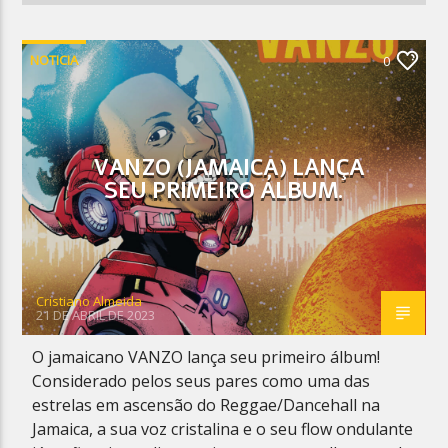
NOTICIA
0
VANZO (JAMAICA) LANÇA
SEU PRIMEIRO ÁLBUM.
Cristiano Almeida
21 DE ABRIL DE 2023
O jamaicano VANZO lança seu primeiro álbum!
Considerado pelos seus pares como uma das
estrelas em ascensão do Reggae/Dancehall na
Jamaica, a sua voz cristalina e o seu flow ondulante