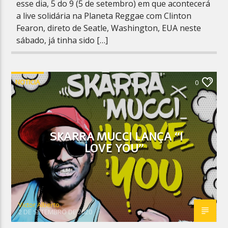
esse dia, 5 do 9 (5 de setembro) em que acontecerá
a live solidária na Planeta Reggae com Clinton
Fearon, direto de Seatle, Washington, EUA neste
sábado, já tinha sido […]
NOTICIA
0
SKARRA MUCCI LANÇA “I
LOVE YOU”
Victor Alberto
2 DE SETEMBRO DE 2020