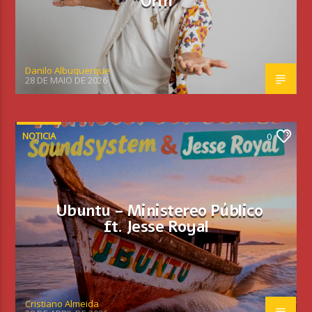
“Orin”
Danilo Albuquerque
28 DE MAIO DE 2026
NOTICIA
0
Ubuntu – Ministereo Público
ft. Jesse Royal
Cristiano Almeida