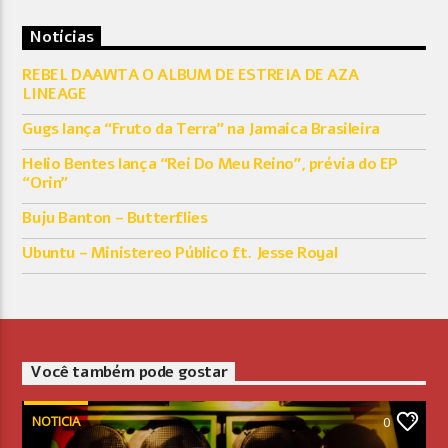
Notícias
REBEL DAAWTA O ALBUM DE ESTREIA DE AZA
LINEAGE
Gugs lança “Fruto da Terra” na Jamaica Brasileira
Helio Bentes lança “Rei Do Meu Reino”, prévia do EP
“Orin”
Buju Banton – Butterflies
Ubuntu – Ministereo Público ft. Jesse Royal
Você também pode gostar
NOTICIA
0