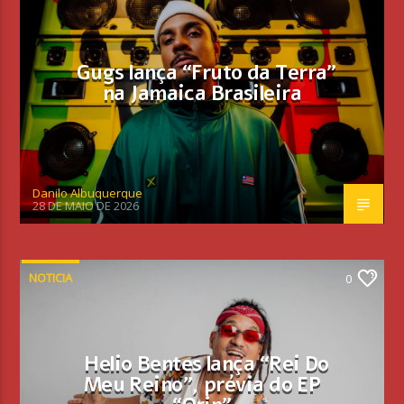
Gugs lança “Fruto da Terra”
na Jamaica Brasileira
Danilo Albuquerque
28 DE MAIO DE 2026
NOTICIA
0
Helio Bentes lança “Rei Do
Meu Reino”, prévia do EP