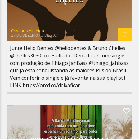
Cristiano Almeida
27 DE DEZEMBRO DE 2021
Junte Hélio Bentes @heliobentes & Bruno Chelles
@chelles3030, o resultado “Deixa Ficar” um single
com produção de Thiago JahBass @thiago_jahbass
que já está conquistando as maiores PLs do Brasil.
Vem conferir o single e já favorita na sua playlist !
LINK https://orcd.co/deixaficar
1