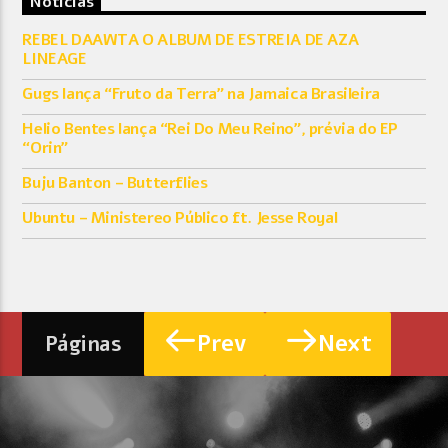
Notícias
REBEL DAAWTA O ALBUM DE ESTREIA DE AZA
LINEAGE
Gugs lança “Fruto da Terra” na Jamaica Brasileira
Helio Bentes lança “Rei Do Meu Reino”, prévia do EP
“Orin”
Buju Banton – Butterflies
Ubuntu – Ministereo Público ft. Jesse Royal
Prev
Next
Páginas