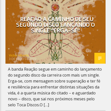
REAÇÃO A CAMINHO DE SEU
SEGUNDO DISCO LANÇANDO O
SINGLE “ERGA-SE”
Planeta Reggae
Victor Alberto
3 DE MAIO DE 2022
A banda Reação segue em caminho do lançamento
do segundo disco da carreira com mais um single.
Erga-se, com mensagem sobre superação e ter fé
e resiliência para enfrentar distintas situações da
vida, é a quarta música do citado – e aguardado
novo – disco, que sai nos próximos meses pelo
selo Toca Discos.O […]