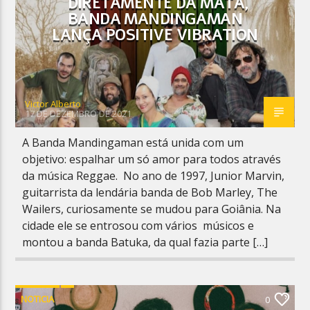
DIRETAMENTE DA MATA,
BANDA MANDINGAMAN
LANÇA POSITIVE VIBRATION
Victor Alberto
17 DE DEZEMBRO DE 2021
A Banda Mandingaman está unida com um
objetivo: espalhar um só amor para todos através
da música Reggae. No ano de 1997, Junior Marvin,
guitarrista da lendária banda de Bob Marley, The
Wailers, curiosamente se mudou para Goiânia. Na
cidade ele se entrosou com vários músicos e
montou a banda Batuka, da qual fazia parte […]
NOTICIA
0