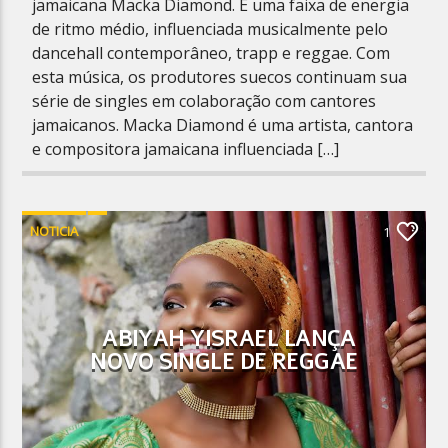
jamaicana Macka Diamond. É uma faixa de energia
de ritmo médio, influenciada musicalmente pelo
dancehall contemporâneo, trapp e reggae. Com
esta música, os produtores suecos continuam sua
série de singles em colaboração com cantores
jamaicanos. Macka Diamond é uma artista, cantora
e compositora jamaicana influenciada […]
NOTICIA
1
ABIYAH YISRAEL LANÇA
NOVO SINGLE DE REGGAE