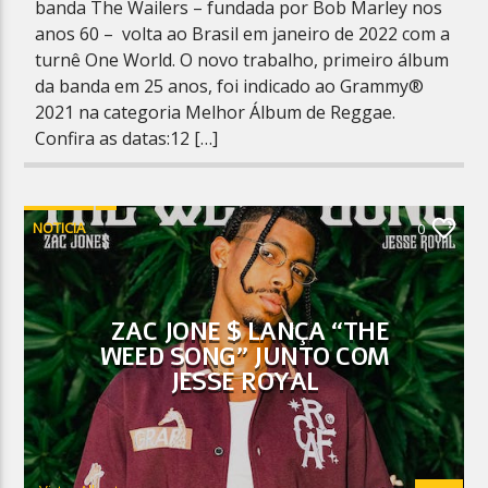
banda The Wailers – fundada por Bob Marley nos
anos 60 – volta ao Brasil em janeiro de 2022 com a
turnê One World. O novo trabalho, primeiro álbum
da banda em 25 anos, foi indicado ao Grammy®
2021 na categoria Melhor Álbum de Reggae.
Confira as datas:12 […]
NOTICIA
0
ZAC JONE $ LANÇA “THE
WEED SONG” JUNTO COM
JESSE ROYAL