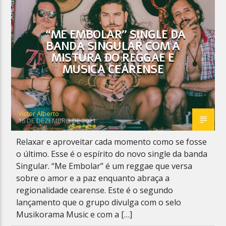
“ME EMBOLAR” SINGLE DA
BANDA SINGULAR COM A
MISTURA DO REGGAE E
MUSICA CEARENSE
Victor Alberto
16 DE DEZEMBRO DE 2021
Relaxar e aproveitar cada momento como se fosse
o último. Esse é o espírito do novo single da banda
Singular. “Me Embolar” é um reggae que versa
sobre o amor e a paz enquanto abraça a
regionalidade cearense. Este é o segundo
lançamento que o grupo divulga com o selo
Musikorama Music e com a […]