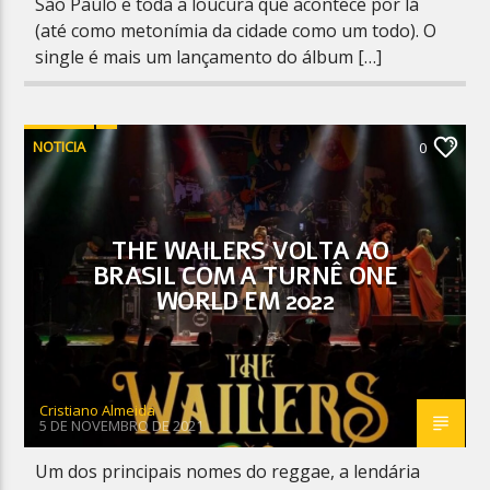
São Paulo e toda a loucura que acontece por lá
(até como metonímia da cidade como um todo). O
single é mais um lançamento do álbum […]
NOTICIA
0
THE WAILERS VOLTA AO
BRASIL COM A TURNÊ ONE
WORLD EM 2022
Cristiano Almeida
5 DE NOVEMBRO DE 2021
Um dos principais nomes do reggae, a lendária