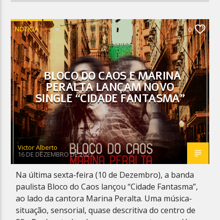
NOTICIA
0
BLOCO DO CAOS E MARINA
PERALTA LANÇAM NOVO
SINGLE “CIDADE FANTASMA”
Victor Alberto
16 DE DEZEMBRO DE 2021
Na última sexta-feira (10 de Dezembro), a banda
paulista Bloco do Caos lançou “Cidade Fantasma”,
ao lado da cantora Marina Peralta. Uma música-
situação, sensorial, quase descritiva do centro de