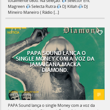
totalmente 0800. Na seleção:
Selector Eric
Magreen
Selecta Rutra
DJ Killah
DJ
Mineiro Maneiro ( Rádio […]
NOTICIA
2
PAPA SOUND LANÇA O
SINGLE MONEY COM A VOZ DA
JAMAICANA MACKA
DIAMOND.
Danilo Albuquerque
10 DE MARÇO DE 2022
PAPA Sound lança o single Money com a voz da