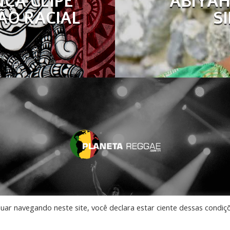
ÇA CLIPE
ABIYAH
ÃO RACIAL
S
nuar navegando neste site, você declara estar ciente dessas condiç