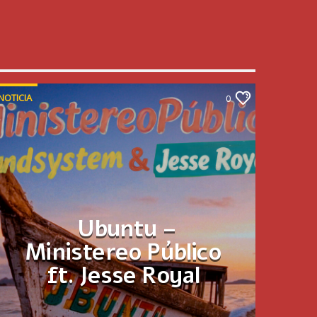
NOTICIA
0
Ubuntu –
Ministereo Público
ft. Jesse Royal