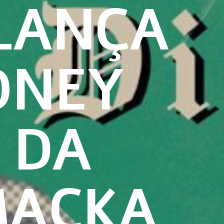
LANÇA
ONEY
 DA
MACKA