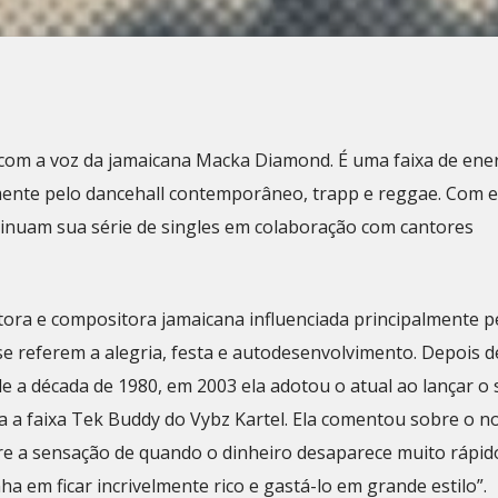
com a voz da jamaicana Macka Diamond. É uma faixa de ener
mente pelo dancehall contemporâneo, trapp e reggae. Com e
inuam sua série de singles em colaboração com cantores
ora e compositora jamaicana influenciada principalmente p
se referem a alegria, festa e autodesenvolvimento. Depois d
e a década de 1980, em 2003 ela adotou o atual ao lançar o 
a a faixa Tek Buddy do Vybz Kartel. Ela comentou sobre o n
bre a sensação de quando o dinheiro desaparece muito rápid
a em ficar incrivelmente rico e gastá-lo em grande estilo”.