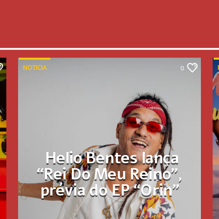
NOTICIA
0
Helio Bentes lança
“Rei Do Meu Reino”,
prévia do EP “Orin”