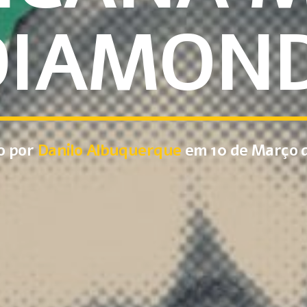
DIAMOND
o por
Danilo Albuquerque
em 10 de Março d