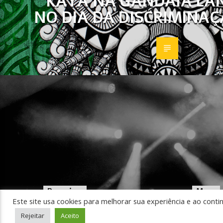
KAYA NA GANDAIA LAN
NO DIA DA DISCRIMINAÇ
Pesquisar
Menu
Este site usa cookies para melhorar sua experiência e ao conti
Início
Rejeitar
Aceito