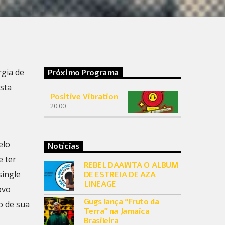
gia de
Próximo Programa
sta
Positive Vibration
20:00
elo
Notícias
e ter
REBEL DAAWTA O ALBUM
single
DE ESTREIA DE AZA
LINEAGE
ovo
Gugs lança “Fruto da
o de sua
Terra” na Jamaica
Brasileira