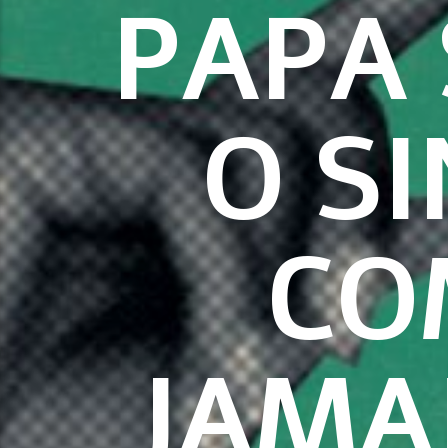
PAPA
O S
CO
JAMA