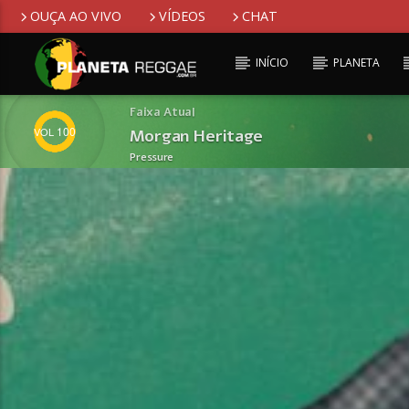
OUÇA AO VIVO
VÍDEOS
CHAT
INÍCIO
PLANETA
Faixa Atual
100
Morgan Heritage
Pressure