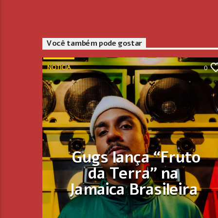
Você também pode gostar
NOTICIA
0
Gugs lança “Fruto
da Terra” na
Jamaica Brasileira