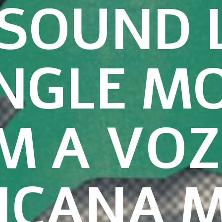
 SOUND 
INGLE M
M A VOZ
ICANA 