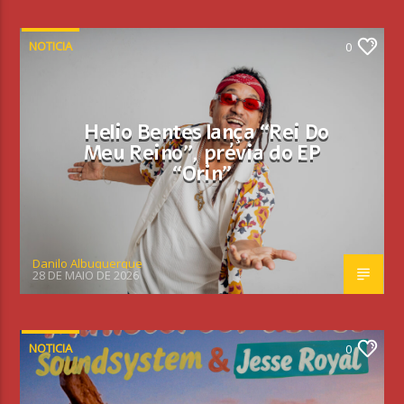
NOTICIA
0
Helio Bentes lança “Rei Do
Meu Reino”, prévia do EP
“Orin”
Danilo Albuquerque
28 DE MAIO DE 2026
NOTICIA
0