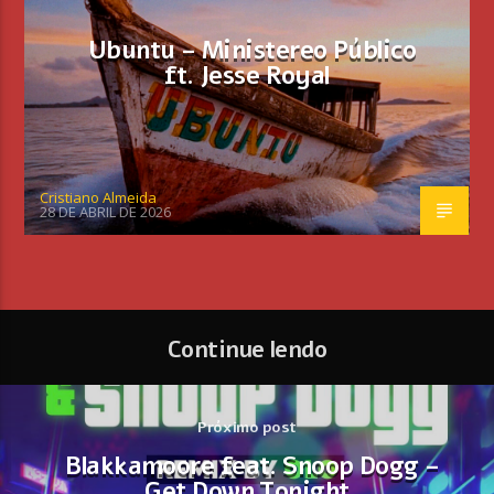
Ubuntu – Ministereo Público
ft. Jesse Royal
Cristiano Almeida
28 DE ABRIL DE 2026
Continue lendo
Próximo post
Blakkamoore feat. Snoop Dogg –
Get Down Tonight