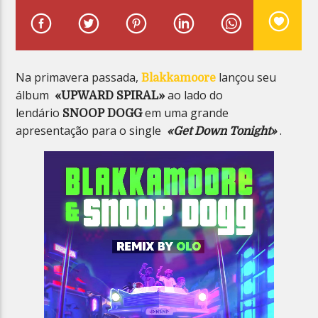
Na primavera passada,
lançou seu
Blakkamoore
álbum
ao lado do
«UPWARD SPIRAL»
Planeta Reggae
lendário
em uma grande
SNOOP DOGG
apresentação para o single
.
«Get Down Tonight»