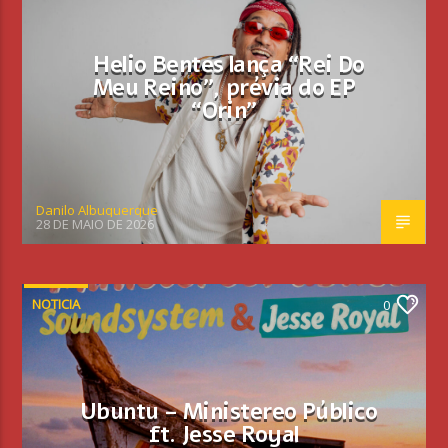
Helio Bentes lança “Rei Do
Meu Reino”, prévia do EP
“Orin”
Danilo Albuquerque
28 DE MAIO DE 2026
NOTICIA
0
Ubuntu – Ministereo Público
ft. Jesse Royal