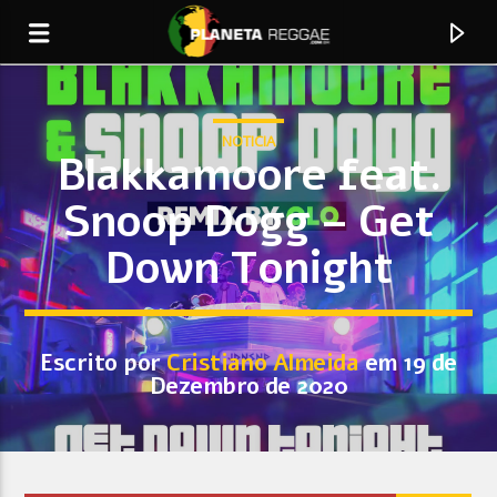
NOTICIA
Blakkamoore feat.
Snoop Dogg – Get
0:00
Down Tonight
Escrito por
Cristiano Almeida
em 19 de
Dezembro de 2020
Faixa Atual
Will You
Devon Evans