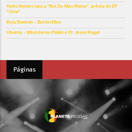
Helio Bentes lança “Rei Do Meu Reino”, prévia do EP
“Orin”
Buju Banton – Butterflies
Ubuntu – Ministereo Público ft. Jesse Royal
Páginas