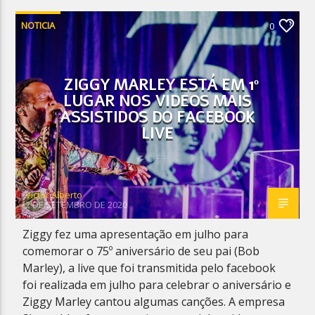
NOTICIA
0
ZIGGY MARLEY ESTÁ EM 1º
LUGAR NOS VIDEOS MAIS
ASSISTIDOS DO FACEBOOK
LIVE
Victor Alberto
2 DE SETEMBRO DE 2020
Ziggy fez uma apresentação em julho para
comemorar o 75º aniversário de seu pai (Bob
Marley), a live que foi transmitida pelo facebook
foi realizada em julho para celebrar o aniversário e
Ziggy Marley cantou algumas canções. A empresa