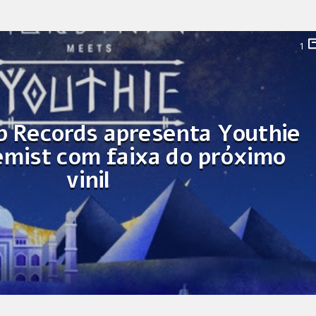
1
b Records apresenta Youthie
emist com faixa do próximo
vinil