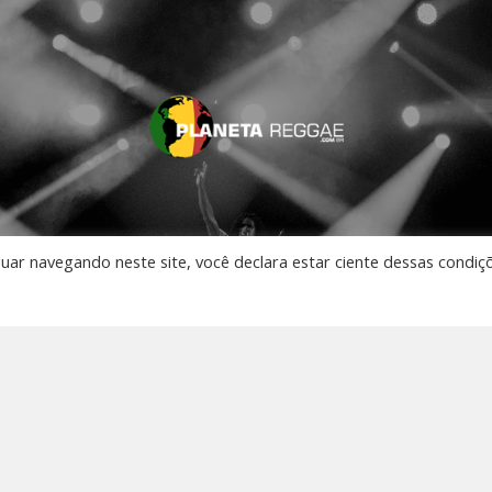
nuar navegando neste site, você declara estar ciente dessas condiç
AO VIVO
 Música
os
to