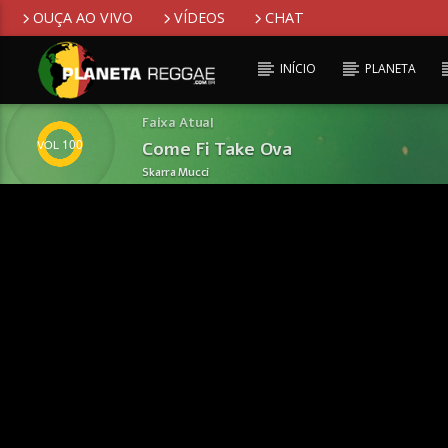
OUÇA AO VIVO
VÍDEOS
CHAT
INÍCIO
PLANETA
Faixa Atual
100
Come Fi Take Ova
Skarra Mucci