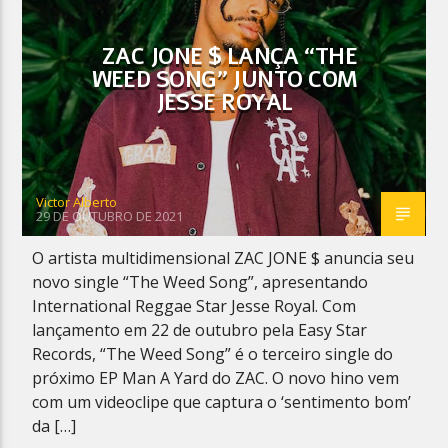
ZAC JONE $ LANÇA “THE
WEED SONG” JUNTO COM
JESSE ROYAL
Planeta Reggae
Victor Alberto
29 DE OUTUBRO DE 2021
O artista multidimensional ZAC JONE $ anuncia seu
novo single “The Weed Song”, apresentando
International Reggae Star Jesse Royal. Com
lançamento em 22 de outubro pela Easy Star
Records, “The Weed Song” é o terceiro single do
próximo EP Man A Yard do ZAC. O novo hino vem
com um videoclipe que captura o ‘sentimento bom’
da […]