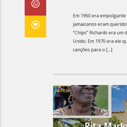
Em 1960 era empolgante s
jamaicanos eram queridos
“Chips” Richards era um 
Unido. Em 1970 era ele q
canções para o […]
NOTICIA
Rita Marl