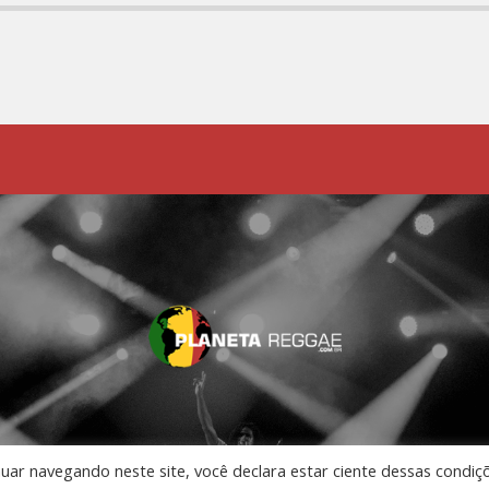
nuar navegando neste site, você declara estar ciente dessas condiç