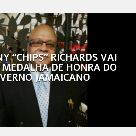
Y “CHIPS” RICHARDS VAI
 MEDALHA DE HONRA DO
VERNO JAMAICANO