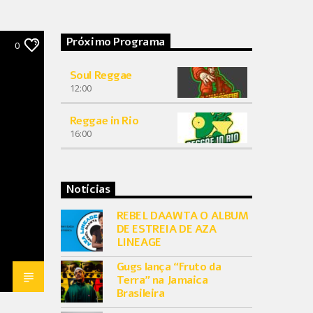
Próximo Programa
0
Soul Reggae
12:00
Reggae in Rio
16:00
Notícias
REBEL DAAWTA O ALBUM
DE ESTREIA DE AZA
LINEAGE
Gugs lança “Fruto da
Terra” na Jamaica
Brasileira