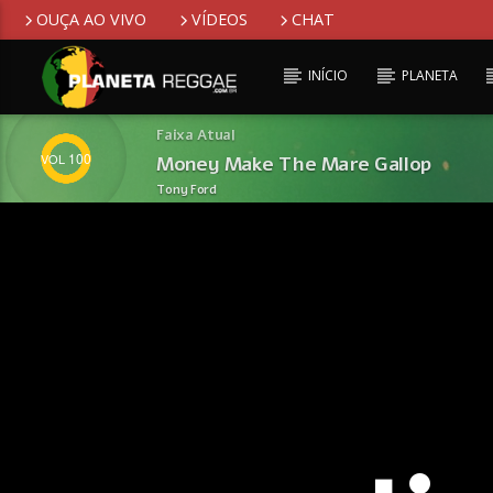
OUÇA AO VIVO
VÍDEOS
CHAT
INÍCIO
PLANETA
Faixa Atual
100
Money Make The Mare Gallop
Tony Ford