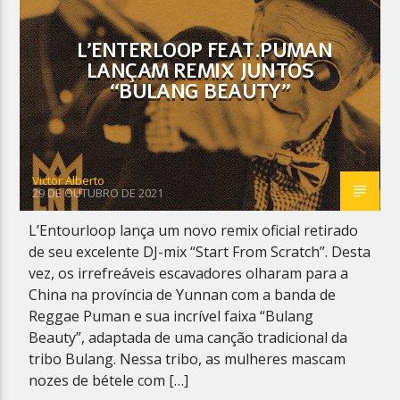
L’ENTERLOOP FEAT.PUMAN
LANÇAM REMIX JUNTOS
“BULANG BEAUTY”
Planeta Reggae
Victor Alberto
29 DE OUTUBRO DE 2021
L’Entourloop lança um novo remix oficial retirado
de seu excelente DJ-mix “Start From Scratch”. Desta
vez, os irrefreáveis ​​escavadores olharam para a
China na província de Yunnan com a banda de
Reggae Puman e sua incrível faixa “Bulang
Beauty”, adaptada de uma canção tradicional da
tribo Bulang. Nessa tribo, as mulheres mascam
nozes de bétele com […]