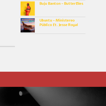
Buju Banton – Butterflies
Ubuntu – Ministereo
Público ft. Jesse Royal