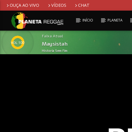
OUÇA AO VIVO
VÍDEOS
CHAT
INÍCIO
PLANETA
Faixa Atual
100
Maysistah
Historia Sem Fim