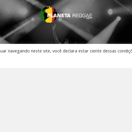
nuar navegando neste site, você declara estar ciente dessas condiç
AO VIVO
 Música
os
to