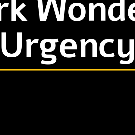
rk Wonde
Urgenc