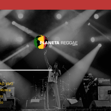
AO VIVO
 Música
os
to