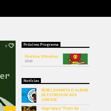
Próximo Programa
0
Positive Vibration
20:00
Notícias
REBEL DAAWTA O ALBUM
DE ESTREIA DE AZA
LINEAGE
Gugs lança “Fruto da