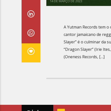
14 DE MARÇO DE 2023
A Yutman Records tem o 
cantor jamaicano de regg
Slayer” é o culminar da 
“Dragon Slayer” (Irie Ite
(Oneness Records, […]