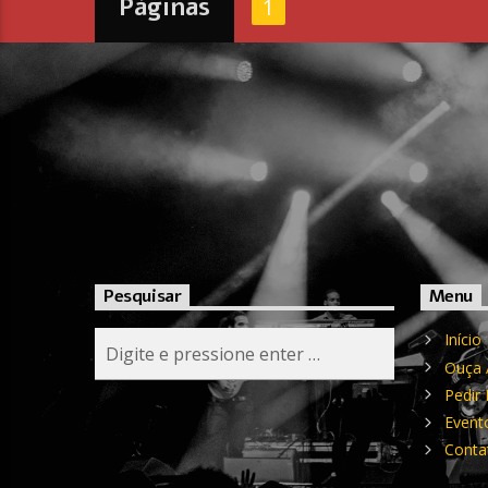
Páginas
1
Pesquisar
Menu
Início
Ouça 
Pedir
Event
Conta