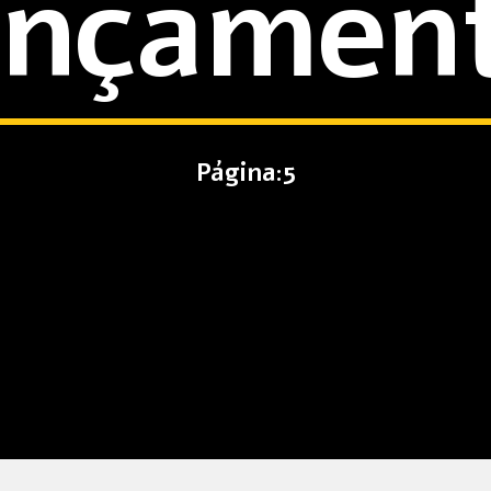
ançamen
Página:5