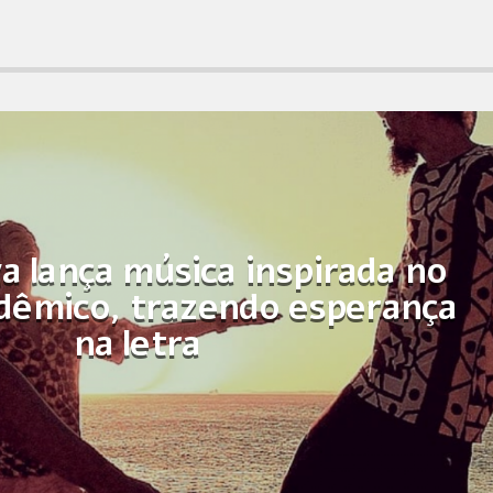
va lança música inspirada no
êmico, trazendo esperança
na letra