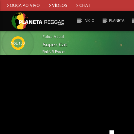
OUÇA AO VIVO
VÍDEOS
CHAT
INÍCIO
PLANETA
Faixa Atual
100
Super Cat
Fight Fi Power