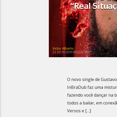
“Real Situa
Victor Alberto
23 DE FEVEREIRO DE 2021
O novo single de Gustavo
InBraDub faz uma mistura
fazendo você dançar na 
todos a bailar, em conexão
Versos e […]