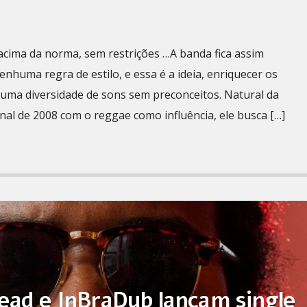
 acima da norma, sem restrições …A banda fica assim
enhuma regra de estilo, e essa é a ideia, enriquecer os
m uma diversidade de sons sem preconceitos. Natural da
final de 2008 com o reggae como influência, ele busca […]
ead e InBraDub lançam single