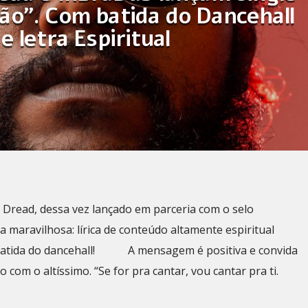
ção”. Com batida do Dancehall
e letra Espiritual
 Dread, dessa vez lançado em parceria com o selo
 maravilhosa: lírica de conteúdo altamente espiritual
batida do dancehall! A mensagem é positiva e convida
 com o altíssimo. “Se for pra cantar, vou cantar pra ti.