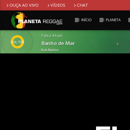
OUÇA AO VIVO
VÍDEOS
CHAT
INÍCIO
PLANETA
Faixa Atual
100
Banho de Mar
Bob Marlon