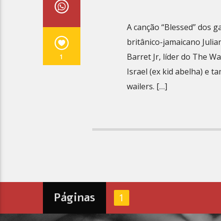
A canção “Blessed” dos g
britânico-jamaicano Julia
Barret Jr, líder do The W
1
Israel (ex kid abelha) e 
wailers. […]
Páginas
1