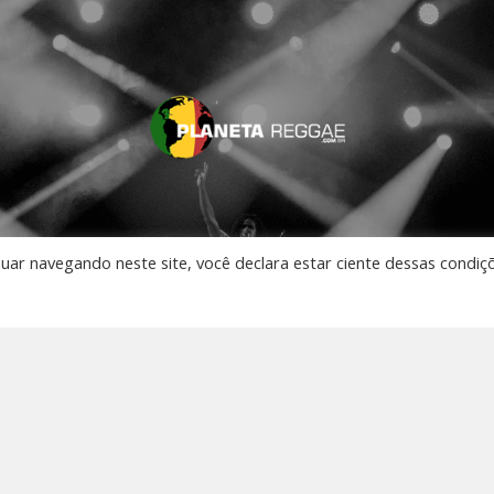
nuar navegando neste site, você declara estar ciente dessas condiç
AO VIVO
 Música
os
to