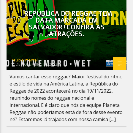
REPÚBLICA DO REGGAE TEM
DATA MARCADA EM
SALVADOR! CONFIRA AS
ATRAÇÕES.
Planeta Reggae
Paulo Pimentel
11 DE NOVEMBRO DE 2022
Vamos cantar esse reggae? Maior festival do ritmo
e estilo de vida na América Latina, a República do
Reggae de 2022 acontecerá no dia 19/11/2022,
reunindo nomes do reggae nacional e
internacional. E é claro que nós da equipe Planeta
Reggae não poderíamos está de fora desse evento
né? Estaremos lá trajados com nossa camisa […]