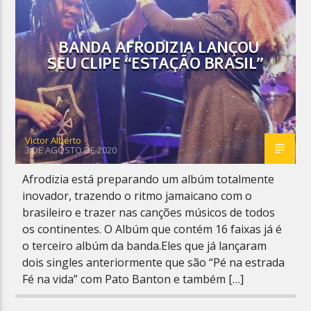
BANDA AFRODIZIA LANÇOU
SEU CLIPE “ESTAÇÃO BRASIL”
Planeta Reggae
Victor Alberto
3 DE AGOSTO DE 2020
Afrodizia está preparando um albúm totalmente
inovador, trazendo o ritmo jamaicano com o
brasileiro e trazer nas canções músicos de todos
os continentes. O Albúm que contém 16 faixas já é
o terceiro albúm da banda.Eles que já lançaram
dois singles anteriormente que são “Pé na estrada
Fé na vida” com Pato Banton e também […]