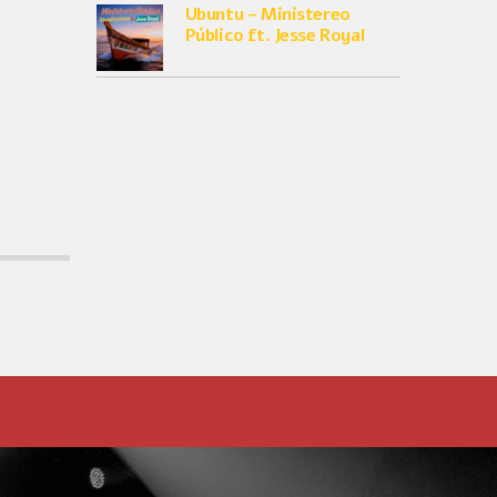
Ubuntu – Ministereo
Público ft. Jesse Royal