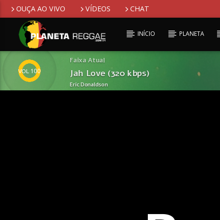
OUÇA AO VIVO
VÍDEOS
CHAT
INÍCIO
PLANETA
Faixa Atual
100
Jah Love (320 kbps)
Eric Donaldson