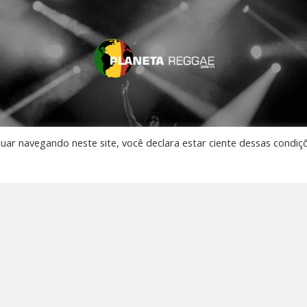
nuar navegando neste site, você declara estar ciente dessas condiç
AO VIVO
 Música
os
to