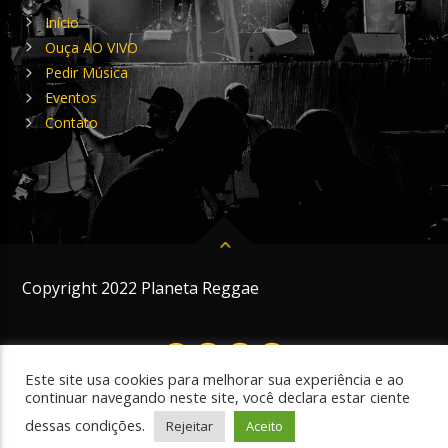
Início
Ouça AO VIVO
Pedir Música
Eventos
Contato
Copyright 2022 Planeta Reggae
Este site usa cookies para melhorar sua experiência e ao
continuar navegando neste site, você declara estar ciente
dessas condições.
Rejeitar
Aceito