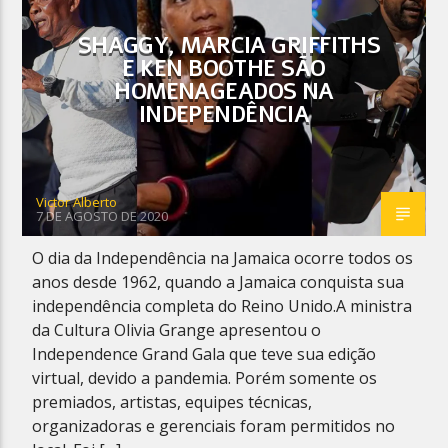
SHAGGY, MARCIA GRIFFITHS
E KEN BOOTHE SÃO
HOMENAGEADOS NA
INDEPENDÊNCIA
Planeta Reggae
Victor Alberto
7 DE AGOSTO DE 2020
O dia da Independência na Jamaica ocorre todos os
anos desde 1962, quando a Jamaica conquista sua
independência completa do Reino Unido.A ministra
da Cultura Olivia Grange apresentou o
Independence Grand Gala que teve sua edição
virtual, devido a pandemia. Porém somente os
premiados, artistas, equipes técnicas,
organizadoras e gerenciais foram permitidos no