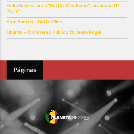
Helio Bentes lança “Rei Do Meu Reino”, prévia do EP
“Orin”
Buju Banton – Butterflies
Ubuntu – Ministereo Público ft. Jesse Royal
Páginas