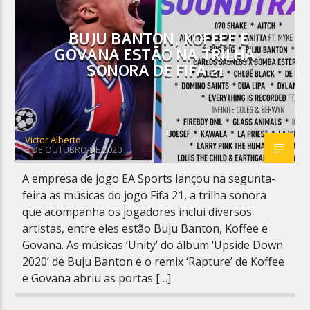
BUJU BANTON, KOFFEE E
GOVANA ESTÃO NA TRILHA
SONORA DE FIFA 21
Planeta Reggae
Victor Alberto
3 DE OUTUBRO DE 2020
A empresa de jogo EA Sports lançou na segunta-
feira as músicas do jogo Fifa 21, a trilha sonora
que acompanha os jogadores inclui diversos
artistas, entre eles estão Buju Banton, Koffee e
Govana. As músicas ‘Unity’ do álbum ‘Upside Down
2020’ de Buju Banton e o remix ‘Rapture’ de Koffee
e Govana abriu as portas […]