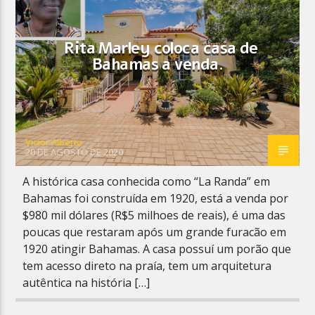
Rita Marley coloca casa de
Bahamas a venda.
Planeta Reggae
Victor Alberto
20 DE AGOSTO DE 2020
A histórica casa conhecida como “La Randa” em
Bahamas foi construída em 1920, está a venda por
$980 mil dólares (R$5 milhoes de reais), é uma das
poucas que restaram após um grande furacão em
1920 atingir Bahamas. A casa possuí um porão que
tem acesso direto na praía, tem um arquitetura
autêntica na história […]