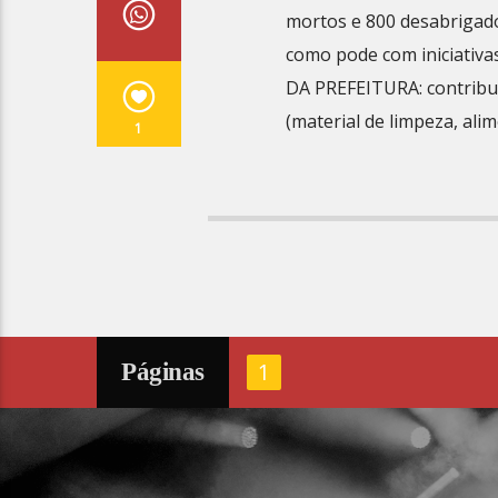
mortos e 800 desabrigado
como pode com iniciativas
DA PREFEITURA:
contribu
(material de limpeza, ali
1
1
Páginas