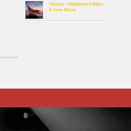
Ubuntu – Ministereo Público
ft. Jesse Royal