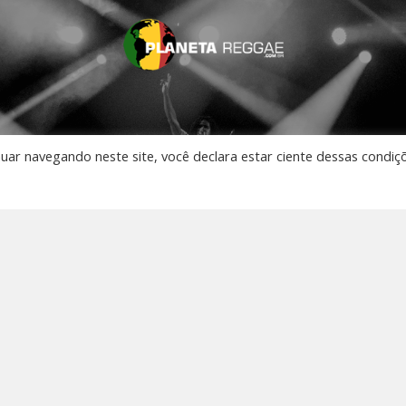
nuar navegando neste site, você declara estar ciente dessas condiç
AO VIVO
 Música
os
to