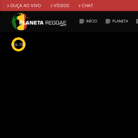
OUÇA AO VIVO
VÍDEOS
CHAT
INÍCIO
PLANETA
100