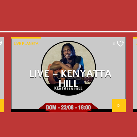
LIVE PLANETA
0
LIVE – KENYATTA
HILL