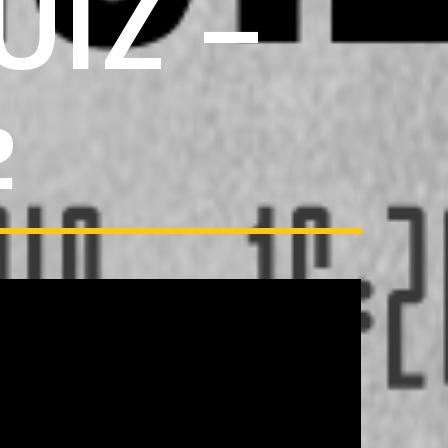
UIZ –
2