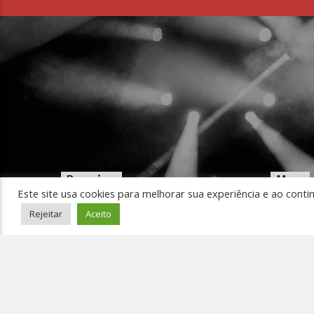
Pesquisar
Menu
Este site usa cookies para melhorar sua experiência e ao conti
Início
Rejeitar
Aceito
Ouça 
Pedir
Event
Conta