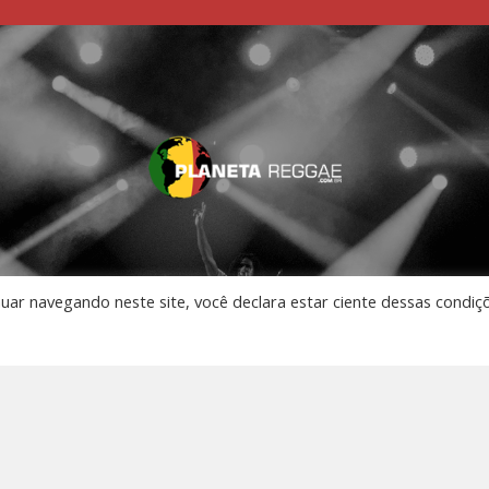
nuar navegando neste site, você declara estar ciente dessas condiç
AO VIVO
 Música
os
to