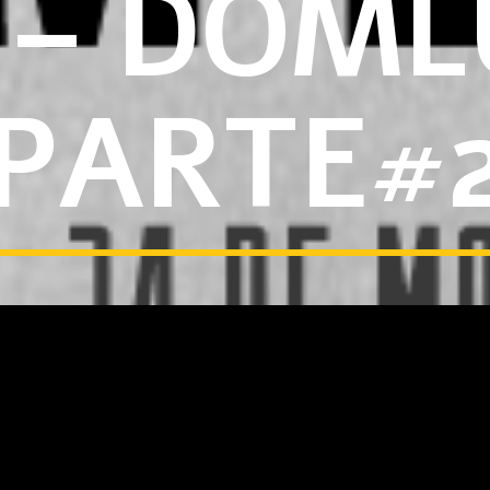
 – DOML
PARTE#