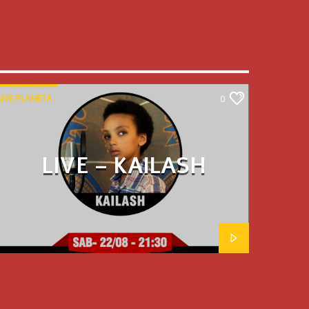
LIVE PLANETA
0
LIVE – KAILASH