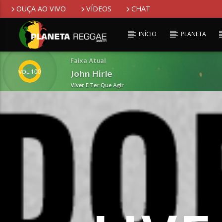
OUÇA AO VIVO
VÍDEOS
CHAT
INÍCIO
PLANETA
Faixa Atual
100
John Hirle
Viver E Ter Que Agir