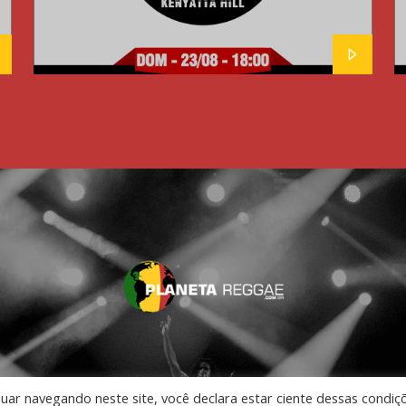
nuar navegando neste site, você declara estar ciente dessas condiç