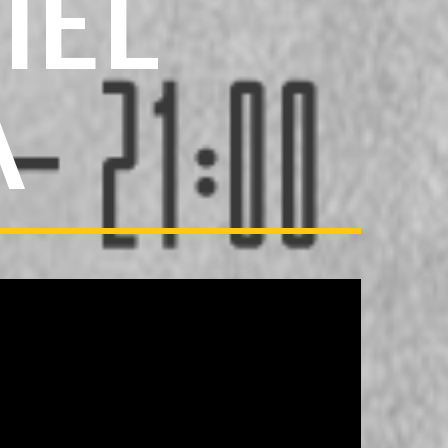
IEL
A