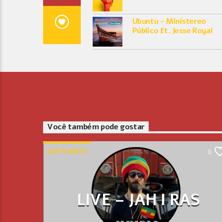
Ubuntu – Ministereo
Público ft. Jesse Royal
Você também pode gostar
LIVE PLANETA
0
LIVE – JAH I RAS