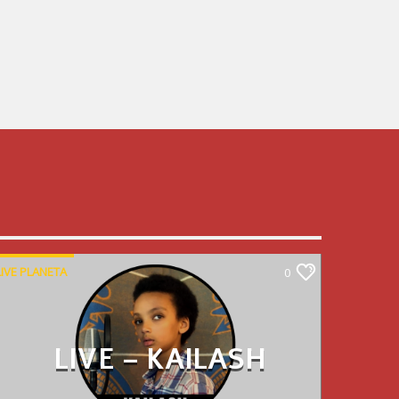
LIVE PLANETA
0
LIVE – KAILASH