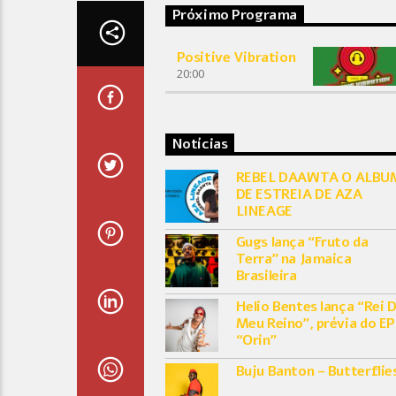
Próximo Programa
Positive Vibration
20:00
Notícias
REBEL DAAWTA O ALBU
DE ESTREIA DE AZA
LINEAGE
Gugs lança “Fruto da
Terra” na Jamaica
Brasileira
Helio Bentes lança “Rei 
Meu Reino”, prévia do EP
“Orin”
Buju Banton – Butterflie