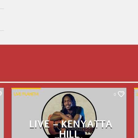
LIVE PLANETA
0
LIVE – KENYATTA
HILL