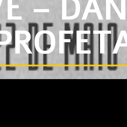
VE – DAN
PROFET