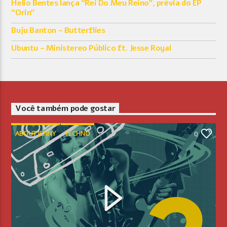
Helio Bentes lança “Rei Do Meu Reino”, prévia do EP
“Orin”
Buju Banton – Butterflies
Ubuntu – Ministereo Público ft. Jesse Royal
Você também pode gostar
ABOUT JENNY
TECHNO
0