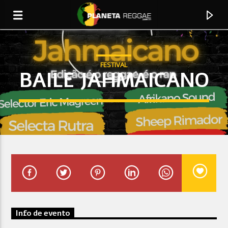
FESTIVAL
BAILE JAHMAICANO
0:00
Faixa Atual
Banda Caatinga
Info de evento
Ela