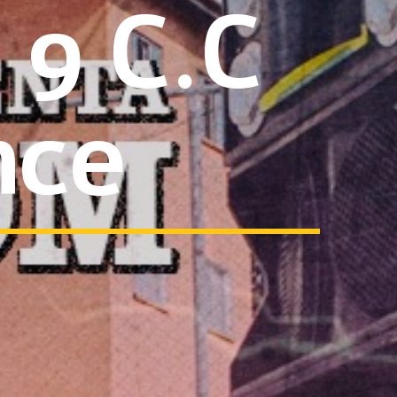
 9 C.C
nce