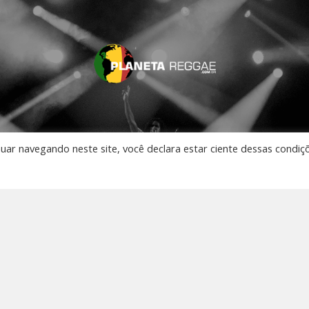
nuar navegando neste site, você declara estar ciente dessas condiç
AO VIVO
 Música
os
to