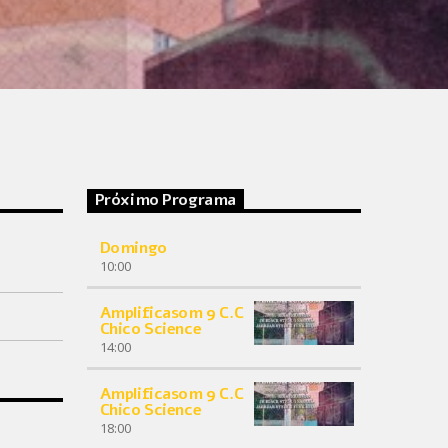
Próximo Programa
Domingo
10:00
Amplificasom 9 C.C
Chico Science
14:00
Amplificasom 9 C.C
Chico Science
18:00