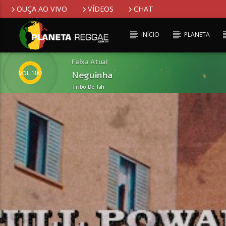
OUÇA AO VIVO
VÍDEOS
CHAT
INÍCIO
PLANETA
Faixa Atual
100
Neguinha
Tribo De Jah