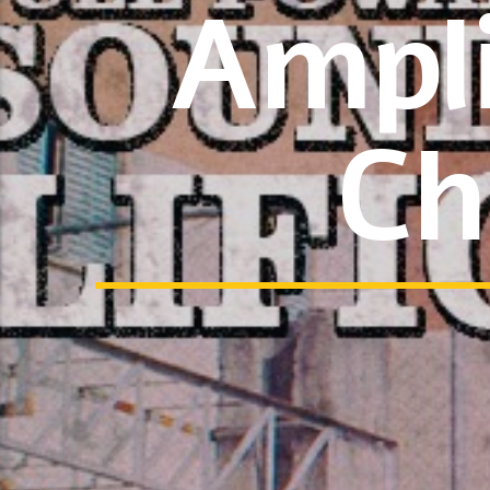
Ampli
Ch