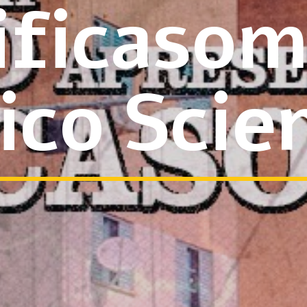
ficasom
ico Scie