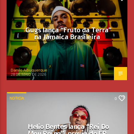
Gugs lança “Fruto da Terra”
na Jamaica Brasileira
Danilo Albuquerque
28 DE MAIO DE 2026
NOTICIA
0
Helio Bentes lança “Rei Do
Meu Reino”, prévia do EP