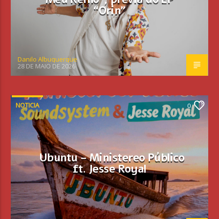
“Orin”
Danilo Albuquerque
28 DE MAIO DE 2026
NOTICIA
0
Ubuntu – Ministereo Público
ft. Jesse Royal