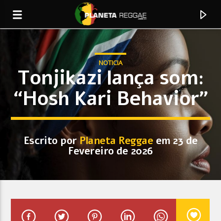
NOTICIA
Tonjikazi lança som:
“Hosh Kari Behavior”
0:00
Escrito por
Planeta Reggae
em 23 de
Fevereiro de 2026
Faixa Atual
The System