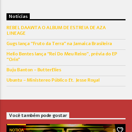
Notícias
REBEL DAAWTA O ALBUM DE ESTREIA DE AZA
LINEAGE
Gugs lança “Fruto da Terra” na Jamaica Brasileira
Helio Bentes lança “Rei Do Meu Reino”, prévia do EP
“Orin”
Buju Banton – Butterflies
Ubuntu – Ministereo Público ft. Jesse Royal
Você também pode gostar
NOTICIA
0