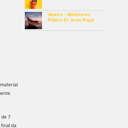
Ubuntu – Ministereo
Público ft. Jesse Royal
 material
mente
 de 7
final da