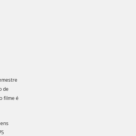
semestre
o de
o filme é
gens
75