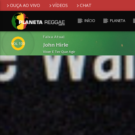
OUÇA AO VIVO
VÍDEOS
CHAT
INÍCIO
PLANETA
Faixa Atual
100
John Hirle
Viver E Ter Que Agir