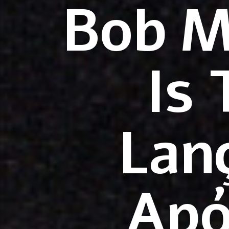
Bob M
Is
Lan
Apó