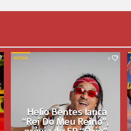
NOTICIA
0
Helio Bentes lança
“Rei Do Meu Reino”,