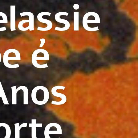
lassie
e é
Anos
orte