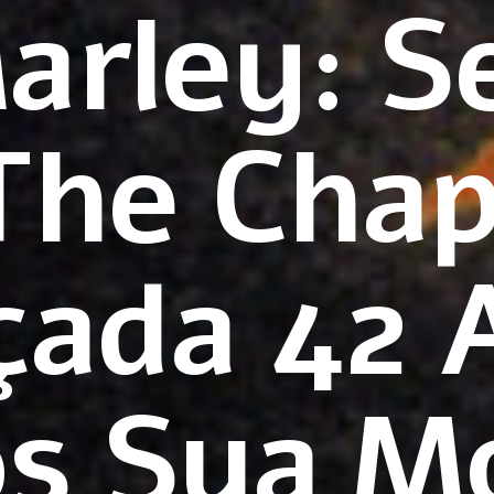
arley: Se
 The Chap
çada 42 
s Sua M