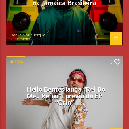
na Jamaica Brasileira
Danilo Albuquerque
28 DE MAIO DE 2026
NOTICIA
0
Helio Bentes lança “Rei Do
Meu Reino”, prévia do EP
“Orin”