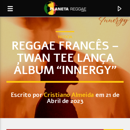
NOTICIA
REGGAE FRANCÊS –
TWAN TEE LANÇA
0:00
ÁLBUM “INNERGY”
Escrito por
Cristiano Almeida
em 21 de
Abril de 2023
Faixa Atual
Luciano
We Are the World