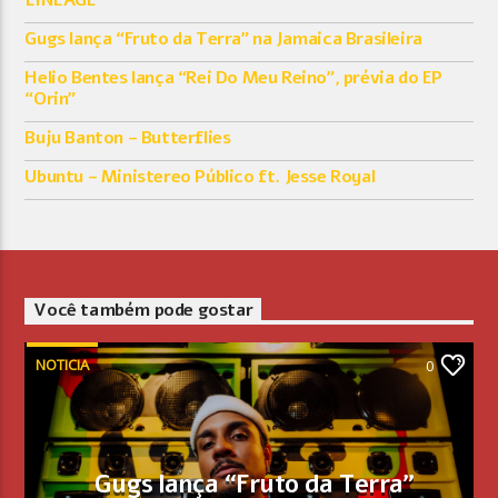
LINEAGE
Gugs lança “Fruto da Terra” na Jamaica Brasileira
Helio Bentes lança “Rei Do Meu Reino”, prévia do EP
“Orin”
Buju Banton – Butterflies
Ubuntu – Ministereo Público ft. Jesse Royal
Você também pode gostar
NOTICIA
0
Gugs lança “Fruto da Terra”