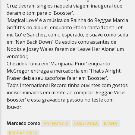
Cruz tiveram singles naquela
viagem inaugural que
deram o tom para o ‘Booster’.
‘Magical Love’ é a música da Rainha do Reggae Marcia
Griffiths no álbum, enquanto Etana canta
‘Don’t Let
me Go’ e Sanchez, como esperado, é suave como seda
em ‘Nah Back Down’.
Os estilos contrastantes de
Nooks e Josey Wales fazem de ‘Leave Her Alone’ um
vencedor;
Chezidek fuma em ‘Marijuana Prior’ enquanto
McGregor entrega a mercadoria em ‘That’s
Alright’.
Fraser deixa seu saxofone falar em ‘Booster’.
Tad’s International Record tinha ouvintes com gostos
indiscriminados em mente ao compilar
‘Reggae Virus:
Booster’ e esta gravadora passou no teste com
louvor.
Marcado como
ANTHONY B
COLETANEA
ETANA
REGGAE VIBES