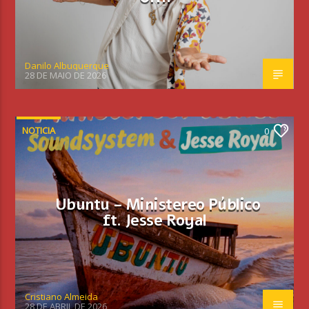
Danilo Albuquerque
28 DE MAIO DE 2026
NOTICIA
0
Ubuntu – Ministereo Público
ft. Jesse Royal
Cristiano Almeida
28 DE ABRIL DE 2026