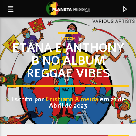
NOTICIA
ETANA E ANTHONY
B NO ÁLBUM
0:00
REGGAE VIBES
Escrito por
Cristiano Almeida
em 21 de
Abril de 2023
Faixa Atual
Acstico Reggae Seu Dr.