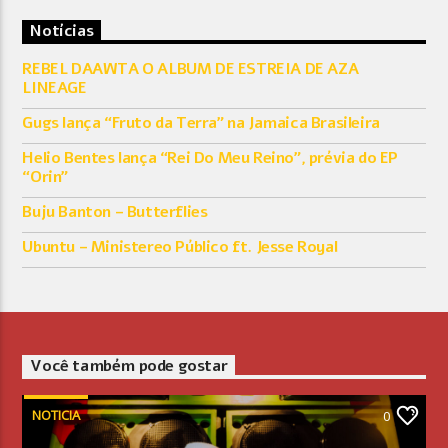
Notícias
REBEL DAAWTA O ALBUM DE ESTREIA DE AZA
LINEAGE
Gugs lança “Fruto da Terra” na Jamaica Brasileira
Helio Bentes lança “Rei Do Meu Reino”, prévia do EP
“Orin”
Buju Banton – Butterflies
Ubuntu – Ministereo Público ft. Jesse Royal
Você também pode gostar
NOTICIA
0