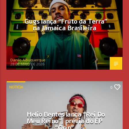
Gugs lança “Fruto da Terra”
na Jamaica Brasileira
Danilo Albuquerque
28 DE MAIO DE 2026
NOTICIA
0
Helio Bentes lança “Rei Do
Meu Reino”, prévia do EP
“Orin”