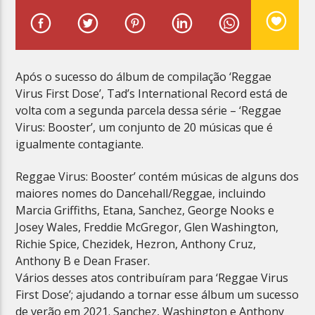
Após o sucesso do álbum de compilação ‘Reggae
Virus First Dose’, Tad’s International
Record está de
Planeta Reggae
volta com a segunda parcela dessa série – ‘Reggae
Virus: Booster’, um
conjunto de 20 músicas que é
igualmente contagiante.
Reggae Virus: Booster’ contém músicas de alguns dos
maiores nomes do Dancehall/
Reggae, incluindo
Marcia Griffiths, Etana, Sanchez, George Nooks e
Josey Wales,
Freddie McGregor, Glen Washington,
Richie Spice, Chezidek, Hezron, Anthony Cruz,
Anthony B e Dean Fraser.
Vários desses atos contribuíram para ‘Reggae Virus
First Dose’;
ajudando a tornar esse
álbum um sucesso
de verão em 2021. Sanchez, Washington e Anthony