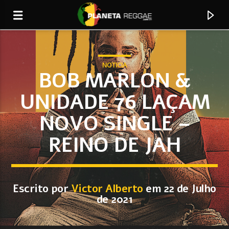
NOTICIA
BOB MARLON &
UNIDADE 76 LAÇAM
0:00
NOVO SINGLE –
REINO DE JAH
Escrito por
Victor Alberto
em 22 de Julho
Faixa Atual
de 2021
Find a Way