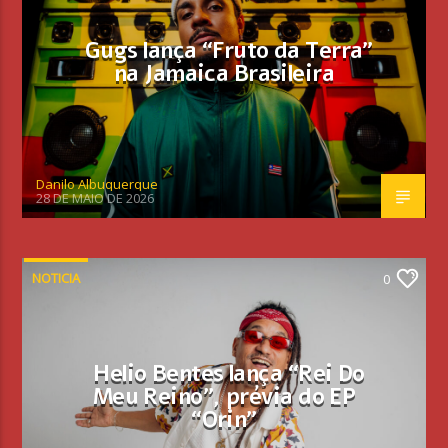
Gugs lança “Fruto da Terra”
na Jamaica Brasileira
Danilo Albuquerque
28 DE MAIO DE 2026
NOTICIA
0
Helio Bentes lança “Rei Do
Meu Reino”, prévia do EP
“Orin”