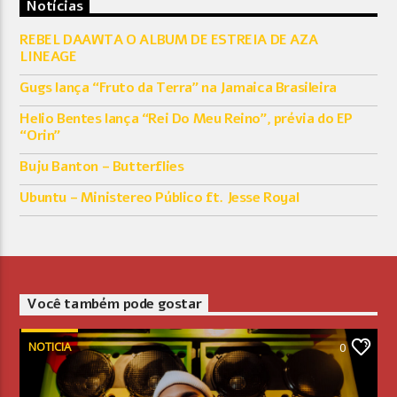
Notícias
REBEL DAAWTA O ALBUM DE ESTREIA DE AZA
LINEAGE
Gugs lança “Fruto da Terra” na Jamaica Brasileira
Helio Bentes lança “Rei Do Meu Reino”, prévia do EP
“Orin”
Buju Banton – Butterflies
Ubuntu – Ministereo Público ft. Jesse Royal
Você também pode gostar
NOTICIA
0